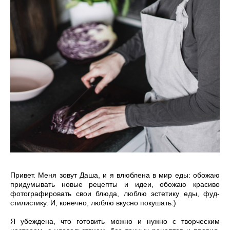
Привет. Меня зовут Даша, и я влюблена в мир еды: обожаю
придумывать новые рецепты и идеи, обожаю красиво
фотографировать свои блюда, люблю эстетику еды, фуд-
стилистику. И, конечно, люблю вкусно покушать:)
Я убеждена, что готовить можно и нужно с творческим
настроем, с удовольствием, без точных рецептов и правил,
самим придумывать новые сочетания вкусов и чувствовать
себя на кухне свободно и вдохновенно, будто художник с
палитрой. Именно этому я учу в своей фуд-школе Easy
cooking, именно об этом пишу в блоге и рассказываю на
воркшопах.