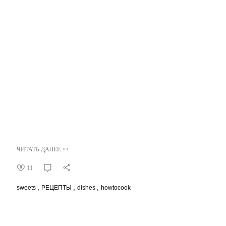
ЧИТАТЬ ДАЛЕЕ >>
11
sweets
РЕЦЕПТЫ
dishes
howtocook
26.01.2018
Небанальные продукты для
вкусных шоколадных десертов