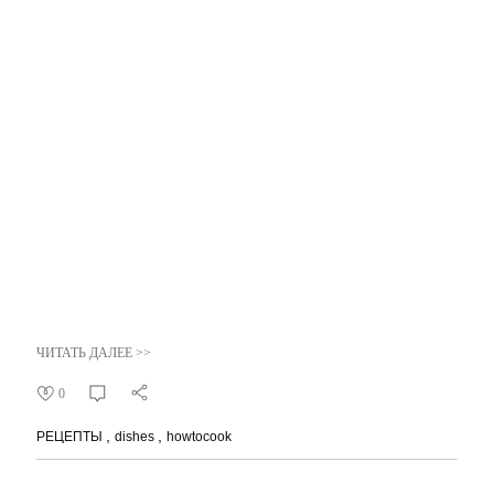
ЧИТАТЬ ДАЛЕЕ >>
0
РЕЦЕПТЫ
dishes
howtocook
15.02.2018
Как это готовить: батат