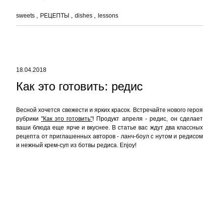
sweets
РЕЦЕПТЫ
dishes
lessons
18.04.2018
Как это готовить: редис
Весной хочется свежести и ярких красок. Встречайте нового героя
рубрики
"Как это готовить"
! Продукт апреля - редис, он сделает
ваши блюда еще ярче и вкуснее. В статье вас ждут два классных
рецепта от приглашенных авторов - ланч-боул с нутом и редисом
и нежный крем-суп из ботвы редиса. Enjoy!