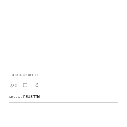
ЧИТАТЬ ДАЛЕЕ >>
3
sweets
РЕЦЕПТЫ
09.01.2018
Easy cooking lessons: 5 простых
шагов для легкой и интересной
готовки