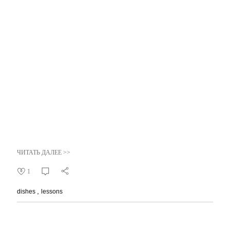
ЧИТАТЬ ДАЛЕЕ >>
1
dishes
lessons
1
2
3
4
5
6
7
8
Добро пожаловать!