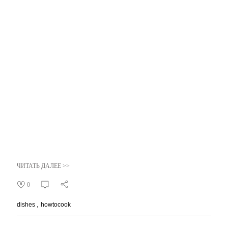
ЧИТАТЬ ДАЛЕЕ >>
0
dishes
howtocook
05.03.2018
Как это готовить: репа