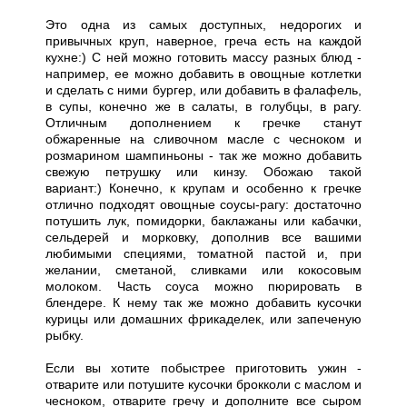
Это одна из самых доступных, недорогих и
привычных круп, наверное, греча есть на каждой
кухне:) С ней можно готовить массу разных блюд -
например, ее можно добавить в овощные котлетки
и сделать с ними бургер, или добавить в фалафель,
в супы, конечно же в салаты, в голубцы, в рагу.
Отличным дополнением к гречке станут
обжаренные на сливочном масле с чесноком и
розмарином шампиньоны - так же можно добавить
свежую петрушку или кинзу. Обожаю такой
вариант:) Конечно, к крупам и особенно к гречке
отлично подходят овощные соусы-рагу: достаточно
потушить лук, помидорки, баклажаны или кабачки,
сельдерей и морковку, дополнив все вашими
любимыми специями, томатной пастой и, при
желании, сметаной, сливками или кокосовым
молоком. Часть соуса можно пюрировать в
блендере. К нему так же можно добавить кусочки
курицы или домашних фрикаделек, или запеченую
рыбку.
Если вы хотите побыстрее приготовить ужин -
отварите или потушите кусочки брокколи с маслом и
чесноком, отварите гречу и дополните все сыром