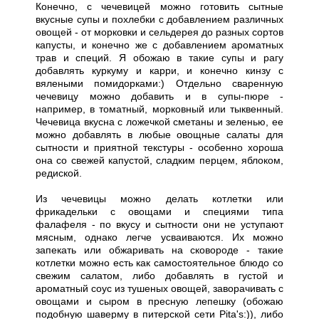
Конечно, с чечевицей можно готовить сытные
вкусные супы и похлебки с добавлением различных
овощей - от морковки и сельдерея до разных сортов
капусты, и конечно же с добавлением ароматных
трав и специй. Я обожаю в такие супы и рагу
добавлять куркуму и карри, и конечно кинзу с
вялеными помидорками:) Отдельно сваренную
чечевицу можно добавить и в супы-пюре -
например, в томатный, морковный или тыквенный.
Чечевица вкусна с ложечкой сметаны и зеленью, ее
можно добавлять в любые овощные салаты для
сытности и приятной текстуры - особенно хороша
она со свежей капустой, сладким перцем, яблоком,
редиской.
Из чечевицы можно делать котлетки или
фрикадельки с овощами и специями типа
фалафеля - по вкусу и сытности они не уступают
мясным, однако легче усваиваются. Их можно
запекать или обжаривать на сковороде - такие
котлетки можно есть как самостоятельное блюдо со
свежим салатом, либо добавлять в густой и
ароматный соус из тушеных овощей, заворачивать с
овощами и сыром в пресную лепешку (обожаю
подобную шаверму в питерской сети Pita's:)), либо