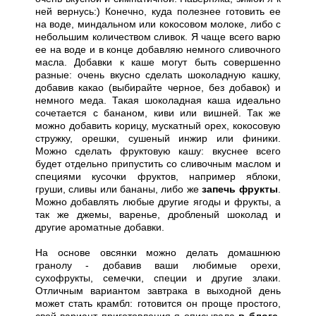
ней вернусь:) Конечно, куда полезнее готовить ее
на воде, миндальном или кокосовом молоке, либо с
небольшим количеством сливок. Я чаще всего варю
ее на воде и в конце добавляю немного сливочного
масла. Добавки к каше могут быть совершенно
разные: очень вкусно сделать шоколадную кашку,
добавив какао (выбирайте черное, без добавок) и
немного меда. Такая шоколадная каша идеально
сочетается с бананом, киви или вишней. Так же
можно добавить корицу, мускатный орех, кокосовую
стружку, орешки, сушеный инжир или финики.
Можно сделать фруктовую кашу: вкуснее всего
будет отдельно припустить со сливочным маслом и
специями кусочки фруктов, например яблоки,
груши, сливы или бананы, либо же
запечь фрукты
.
Можно добавлять любые другие ягоды и фрукты, а
так же джемы, варенье, дробленый шоколад и
другие ароматные добавки.
На основе овсянки можно делать домашнюю
гранолу - добавив ваши любимые орехи,
сухофрукты, семечки, специи и другие злаки.
Отличным вариантом завтрака в выходной день
может стать крамбл: готовится он проще простого,