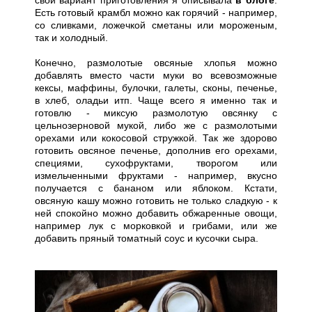
свой вариант приготовления я описывала
в блоге
.
Есть готовый крамбл можно как горячий - например,
со сливками, ложечкой сметаны или мороженым,
так и холодный.
Конечно, размолотые овсяные хлопья можно
добавлять вместо части муки во всевозможные
кексы, маффины, булочки, галеты, сконы, печенье,
в хлеб, оладьи итп. Чаще всего я именно так и
готовлю - миксую размолотую овсянку с
цельнозерновой мукой, либо же с размолотыми
орехами или кокосовой стружкой. Так же здорово
готовить овсяное печенье, дополнив его орехами,
специями, сухофруктами, творогом или
измельченными фруктами - например, вкусно
получается с бананом или яблоком. Кстати,
овсяную кашу можно готовить не только сладкую - к
ней спокойно можно добавить обжаренные овощи,
например лук с морковкой и грибами, или же
добавить пряный томатный соус и кусочки сыра.