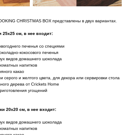
OKING CHRISTMAS BOX представлены в двух вариантах.
25х25 см, в нее входит:
овогоднего печенья со специями
околадно-кокосового печенья
двух видов домашнего шоколада
роматных напитков
ряного какао
ни серого и желтого цвета, для декора или сервировки стола
ного дерева от Crickets Home
приготовления угощений
и 20х20 см, в нее входит:
двух видов домашнего шоколада
роматных напитков
ряного какао