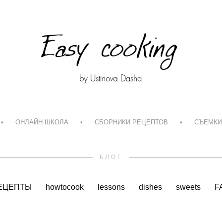
•
ОНЛАЙН ШКОЛА
•
СБОРНИКИ РЕЦЕПТОВ
•
СЪЕМКИ
БЛОГ
ЕЦЕПТЫ
howtocook
lessons
dishes
sweets
F