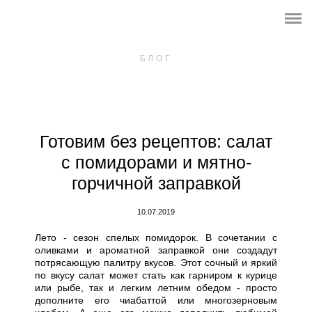
О ПРОЕКТЕ
ОНЛАЙН ШКОЛА
БЛОГ
СБОРНИКИ РЕЦЕПТОВ
СЪЕМКИ ДЛЯ БРЕНДОВ
Готовим без рецептов: салат
с помидорами и мятно-
горчичной заправкой
10.07.2019
Лето - сезон спелых помидорок. В сочетании с
оливками и ароматной заправкой они создадут
потрясающую палитру вкусов. Этот сочный и яркий
по вкусу салат может стать как гарниром к курице
или рыбе, так и легким летним обедом - просто
дополните его чиабаттой или многозерновым