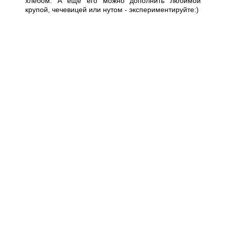
хлебом. А еще его можно дополнить любимой
крупой, чечевицей или нутом - экспериментируйте:)