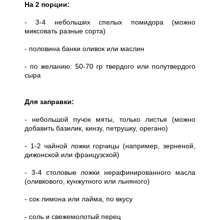
На 2 порции:
- 3-4 небольших спелых помидора (можно
миксовать разные сорта)
- половина банки оливок или маслин
- по желанию: 50-70 гр твердого или полутвердого
сыра
Для заправки:
- небольшой пучок мяты, только листья (можно
добавить базилик, кинзу, петрушку, орегано)
- 1-2 чайной ложки горчицы (например, зерненой,
дижонской или французской)
- 3-4 столовые ложки нерафинированного масла
(оливкового, кунжутного или льняного)
- сок лимона или лайма, по вкусу
- соль и свежемолотый перец