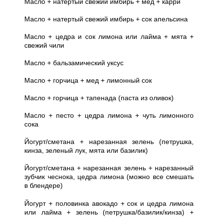
Масло + натертый свежий имбирь + мед + карри
Масло + натертый свежий имбирь + сок апельсина
Масло + цедра и сок лимона или лайма + мята +
свежий чили
Масло + бальзамический уксус
Масло + горчица + мед + лимонный сок
Масло + горчица + тапенада (паста из оливок)
Масло + песто + цедра лимона + чуть лимонного
сока
Йогурт/сметана + нарезанная зелень (петрушка,
кинза, зеленый лук, мята или базилик)
Йогурт/сметана + нарезанная зелень + нарезанный
зубчик чеснока, цедра лимона (можно все смешать
в
блендере)
Йогурт + половинка авокадо + сок и цедра лимона
или лайма + зелень (петрушка/базилик/кинза) +