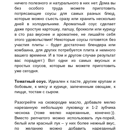
ничего полезного и натурального в них нет. Дома вы
без особого труда можете приготовить
потрясающие соусы для самых разных блюд,
которые можно съесть сразу или хранить несколько
дней в холодильнике. Ароматный соус сделает
даже простую картошку, лапшу, брокколи или курицу
в сто раз вкуснее и ароматнее, не лишайте себя
этого удовольствия! Некоторые соусы готовятся без
участия плиты – будет достаточно блендера или
комбаина, для других потребуется плита и немного
вашего времени. И в том и другом случае результат
вас порадует:) Вот одни из самых вкусных и
простых соусов, которые вы можете приготовить
уже сегодня.
Томатный соус.
Идеален к пасте, другим крупам и
бобовым, к мясу и курице, запеченным овощам, к
пицце, тостам с сыром.
Разогрейте на сковородке масло, добавьте мелко
нарезанную небольшую луковицу и 1-2 зубчика
чеснока (тоже мелко нарезанные, конечно:)).
Вместо репчатого можно использовать лук-порей,
белый или красный лук – у них более нежный вкус,
по желанию можно добавить нарезанный