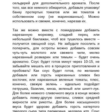
сельдерей для дополнительного аромата. После
того, как все немного обжарится, добавьте упаковку/
банку протертых томатов или же томатов в
собственном соку (не маринованных). Можно
использовать и свежие, конечно, нарезав их.
Так же можно вместе с помидорами добавить
нарезанную морковку, сладкий перец или
небольшой баклажан, чтоб все тушилось вместе –
получится овощной соус. Не забудьте посолить и
поперчить, для остроты можно добавить совсем
чуть-чуть молотого или свежего чили, мелко
нарезанный розмарин или тимьян – будет очень
ароматно. Соус будет готов минут через 10-15, не
забывайте мешать его в процессе приготовления и
пробовать! Как соус будет готов, по желанию
добавьте или горсть нарезанных оливок без
косточек, или нарезанные вяленые томаты, плюс,
конечно, свежую зелень - идеально подойдет
петрушка, базилик, кинза, зеленый или шнитт-лук.
Для более нежного сливочного вкуса в конце можно
добавить ложку-другую сметаны, сливок средней
жирности или рикотты. Для более насыщенного
вкуса будет здорово добавить горсть натертого
твердого сыра типа пармезана, чеддера итп. Соус