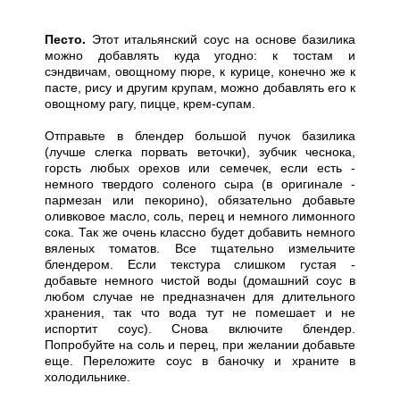
Песто.
Этот итальянский соус на основе базилика
можно добавлять куда угодно: к тостам и
сэндвичам, овощному пюре, к курице, конечно же к
пасте, рису и другим крупам, можно добавлять его к
овощному рагу, пицце, крем-супам.
Отправьте в блендер большой пучок базилика
(лучше слегка порвать веточки), зубчик чеснока,
горсть любых орехов или семечек, если есть -
немного твердого соленого сыра (в оригинале -
пармезан или пекорино), обязательно добавьте
оливковое масло, соль, перец и немного лимонного
сока. Так же очень классно будет добавить немного
вяленых томатов. Все тщательно измельчите
блендером. Если текстура слишком густая -
добавьте немного чистой воды (домашний соус в
любом случае не предназначен для длительного
хранения, так что вода тут не помешает и не
испортит соус). Снова включите блендер.
Попробуйте на соль и перец, при желании добавьте
еще. Переложите соус в баночку и храните в
холодильнике.