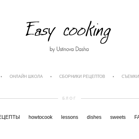
•
ОНЛАЙН ШКОЛА
•
СБОРНИКИ РЕЦЕПТОВ
•
СЪЕМКИ
БЛОГ
ЕЦЕПТЫ
howtocook
lessons
dishes
sweets
F