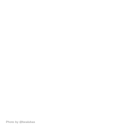
Photo by @bealubas