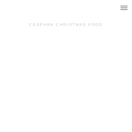
О ПРОЕКТЕ
ОНЛАЙН ШКОЛА
СБОРНИК CHRISTMAS FOOD
СБОРНИКИ РЕЦЕПТОВ
СЪЕМКИ ДЛЯ БРЕНДОВ