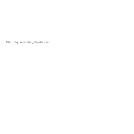
Photo by @masha_altynbaeva